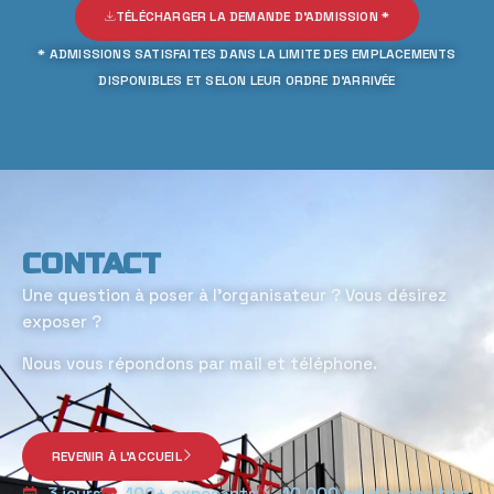
TÉLÉCHARGER LA DEMANDE D'ADMISSION *
* ADMISSIONS SATISFAITES DANS LA LIMITE DES EMPLACEMENTS
DISPONIBLES ET SELON LEUR ORDRE D’ARRIVÉE
CONTACT
Une question à poser à l’organisateur ? Vous désirez
exposer ?
Nous vous répondons par mail et téléphone.
REVENIR À L'ACCUEIL
3 jours
100+ exposants
10 000 m² d'exposition