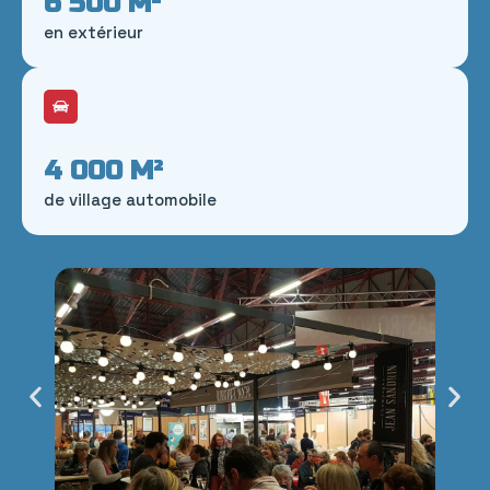
6 500
 M²
en extérieur
4 000
 M²
de village automobile