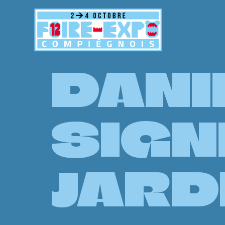
contenu
principal
DANI
SIGN
JARD