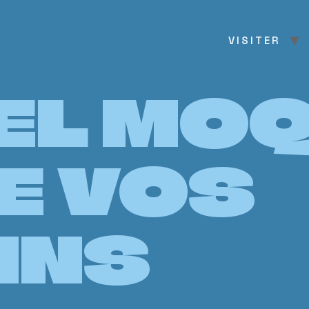
VISITER
EL MO
E VOS
INS